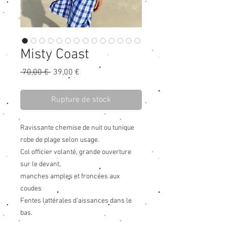
Misty Coast
Prix
Prix
 70,00 € 
39,00 €
original
promotionnel
Rupture de stock
Ravissante chemise de nuit ou tunique
robe de plage selon usage.
Col officier volanté, grande ouverture
sur le devant,
manches amples et froncées aux
coudes
Fentes lattérales d'aissances dans le
bas.