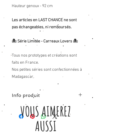
Hauteur genoux - 92 cm
Les articles en LAST CHANCE ne sont
pas échangeables, ni remboursés.
🏝 Série Limitée - Carreaux Lovers 🏝
Tous nos prototypes et créations sont
faits en France.
Nos petites séries sont confectionnées à
Madagascar.
Info produit
VOUS AIMEREZ
Tissu carreaux dans les tons bleu - 100%
coton .
Long sous genoux 92cm
AUSSI
Elle convient aussi bien au 34 qu'au 42.
Chez Petite Etincelle, vous achetez