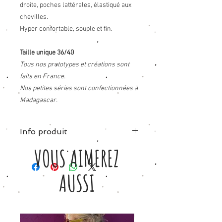
droite, poches lattérales, élastiqué aux
chevilles.
Hyper confortable, souple et fin.
Taille unique 36/40
Tous nos prototypes et créations sont
faits en France.
Nos petites séries sont confectionnées à
Madagascar.
Info produit
VOUS AIMEREZ
Viscose léopard.
Taille unique convient aussi bien à un 36
qu'a un 42.
AUSSI
Chez Petite Etincelle, vous achetez
´responsables’ car nous respectons
particulièrement nos ouvrières
qualifiées, et votre contribution leur