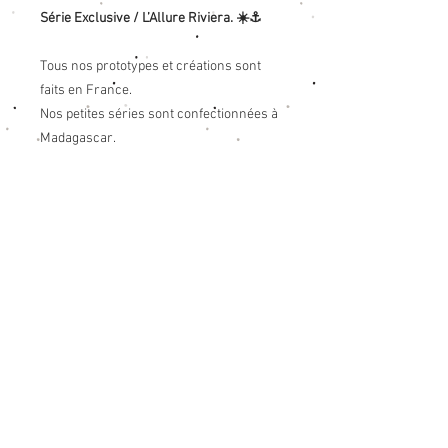
Série Exclusive / L’Allure Riviera. ☀️⚓️
Tous nos prototypes et créations sont
faits en France.
Nos petites séries sont confectionnées à
Madagascar.
Info produit
VOUS AIMEREZ
Tissu; Crêpe de coton viscose
légèrement ivoire.
AUSSI
Taille 1 :
Largeur sous emmanchures 54cm /
Longueur 63cm
Elle convient aussi bien au 34 qu'au 38.
Taille 2 :
Largeur sous emmanchures 57cm /
Longueur 65 cm