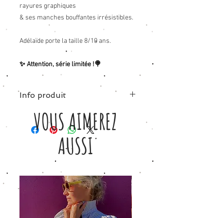
rayures graphiques
& ses manches bouffantes irrésistibles.
Adélaïde porte la taille 8/10 ans.
✨ Attention, série limitée !🍭
Info produit
VOUS AIMEREZ
Tissu: 100% coton - grosses rayures
blanc/bleu.
Été comme hiver, ce tablier accompagne
AUSSI
votre enfant toute l'année !
Sa coupe ultra-confortable s'ajuste
parfaitement, avec ou sans gros pull.