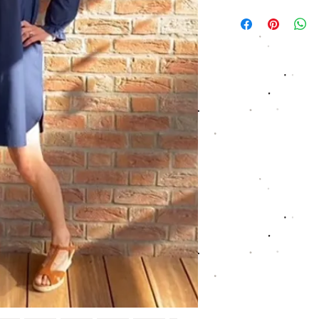
Tissu bleu marine 1
00
Taille S - Long de rob
Taille M - Long de rob
Je porte la taille S mai
deux tailles. Cette robe 
40.
Chez Petite Etincelle,
respectons particulièr
votre contribution leur
locale.