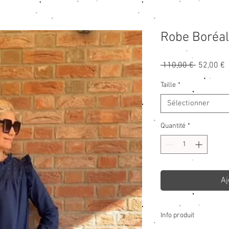
Robe Boréa
Prix
P
 110,00 € 
52,00 €
original
p
Taille
*
Sélectionner
Quantité
*
Aj
Info produit