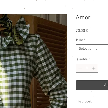
Amor
Prix
70,00 €
Taille
*
Sélectionner
Quantité
*
Aj
Info produit