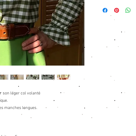
Tissu : 100% coton vich
Taille XS/S: (Poitrine
Taille M: (Poitrine 48c
Taille L: (Poitrine 53c
Taille L: (Poitrine 53c
Chez Petite Etincelle,
respectons particulièr
votre contribution leur
locale.
ar son léger col volanté
ique.
ses manches longues.