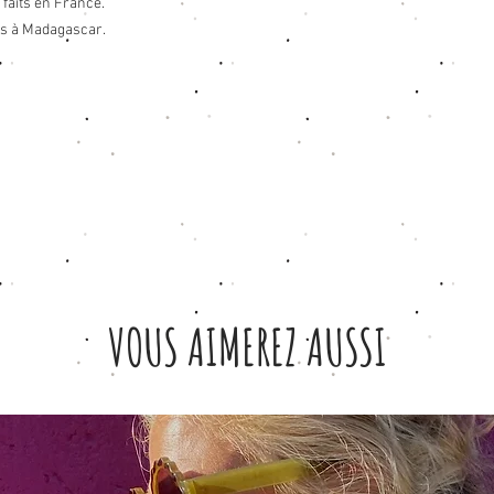
 faits en France.
es à Madagascar.
VOUS AIMEREZ AUSSI