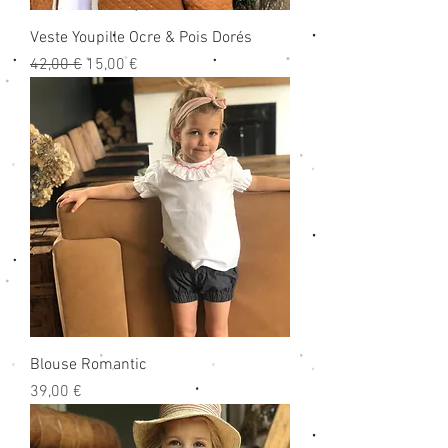
Veste Youpille Ocre & Pois Dorés
Prix original
Prix promotionnel
42,00 €
15,00 €
Blouse Romantic
Prix
39,00 €