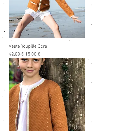
Veste Youpille Ocre
Prix original
Prix promotionnel
42,00 €
15,00 €