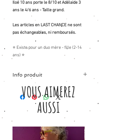
Iloé 10 ans porte le 8/10 et Adélaide 3
ans le 4/6 ans - Taille grand.
Les articles en LAST CHANCE ne sont
pas échangeables, ni remboursés.
⭐ Existe pour un duo mère - fille (2-14
ans) ⭐
Info produit
VOUS AIMEREZ
100% COTON (texture sweat à l'intérieur)
2 ans (32cm poitrine - 32cm
longueur)
AUSSI
4/6 ans (34cm poitrine - 37cm
longueur)
6/8 ans (36cm poitrine - 42cm
longueur)
8/10 ans (39cm poitrine - 46cm
longueur)