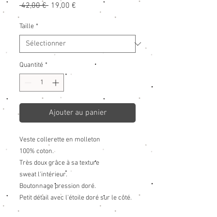
Prix
Prix
 42,00 € 
19,00 €
original
promotionnel
Taille
*
Quantité
*
Ajouter au panier
Veste collerette en molleton
100% coton.
Très doux grâce à sa texture
sweat l'intérieur.
Boutonnage pression doré.
Petit détail avec l'étoile doré sur le côté.