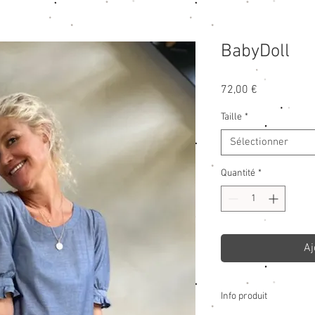
BabyDoll
Prix
72,00 €
Taille
*
Sélectionner
Quantité
*
Aj
Info produit