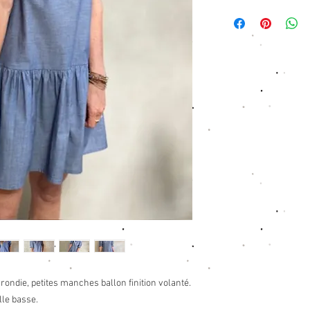
Tissu; 100% coton cha
Taille XS 34 - longueu
Taille S: 36 - longueu
Taille M: 38 - longueu
Taille L: 40 + - longu
Chez Petite Etincelle,
nous respectons parti
qualifiées, et votre co
la pauvreté locale.
ondie, petites manches ballon finition volanté.
lle basse.