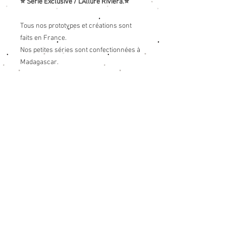
⭐ Série Exclusive / L’Allure Riviera.⭐
Tous nos prototypes et créations sont
faits en France.
Nos petites séries sont confectionnées à
Madagascar.
Info produit
VOUS AIMEREZ
Tissu; 100% coton noir.
Taille
XS:
(Largeur: 49cm - hauteur:
AUSSI
61cm)
34/36
Taille
S:
(Largeur: 51cm - hauteur: 61cm)
36/38
Taille
M:
(Largeur: 55cm - hauteur: 64cm)
40
Taille
L:
(Largeur: 56cm - hauteur: 64cm)
42
Taille
XL:
(Largeur: 57cm - hauteur: