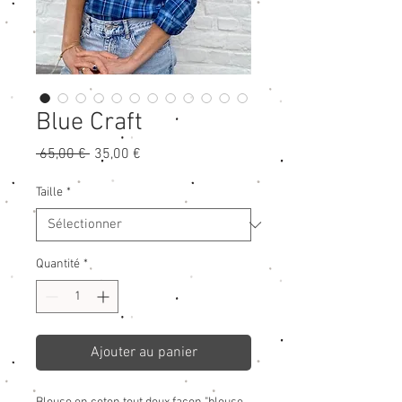
Blue Craft
Prix
Prix
 65,00 € 
35,00 €
original
promotionnel
Taille
*
Quantité
*
Ajouter au panier