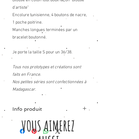
Blouse en coton tout doux façon "blouse
d'artiste"
Encolure tunisienne, 4 boutons de nacre,
1 poche poitrine.
Manches longues terminées par un
bracelet boutonné.
Je porte la taille S pour un 36/38.
Tous nos prototypes et créations sont
faits en France.
Nos petites séries sont confectionnées à
Madagascar.
Info produit
VOUS AIMEREZ
Tissu à carreaux dans les tons bleus -
100% coton .
Taille S : 36 (Poitrine 48cm - Long 63cm)