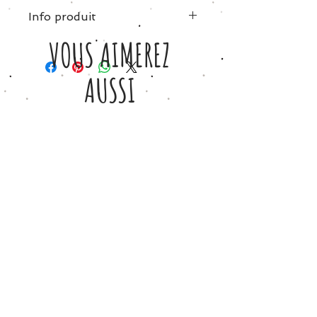
Info produit
VOUS AIMEREZ
Tissu : 100% coton vichy rose et bleu ciel
pastel.
AUSSI
Taille XS: (Poitrine 45cm - Long 54cm)
34
Taille S: (Poitrine 46cm - Long 56cm)
36
Taille M : (Poitrine 47cm - Long 56cm)
38/40
Taille L: (Poitrine 48m - Long 57cm)
42
Taille XL: (Poitrine 53cm - Long 58cm)
44
Chez Petite Etincelle, vous achetez
´responsables’ car nous respectons
particulièrement nos ouvrières
qualifiées, et votre contribution leur
permet de lutter contre la pauvreté
locale.
Tiggy