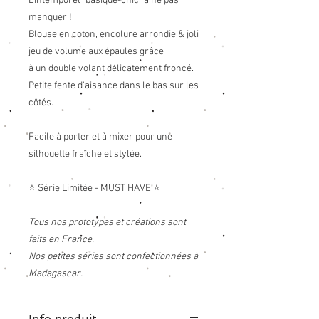
L'intemporel "basique-chic" à ne pas
manquer !
Blouse en coton, encolure arrondie & joli
jeu de volume aux épaules grâce
à un double volant délicatement froncé.
Petite fente d'aisance dans le bas sur les
côtés.
Facile à porter et à mixer pour une
silhouette fraîche et stylée.
⭐ Série Limitée - MUST HAVE ⭐
Tous nos prototypes et créations sont
faits en France.
Nos petites séries sont confectionnées à
Madagascar.
Info produit