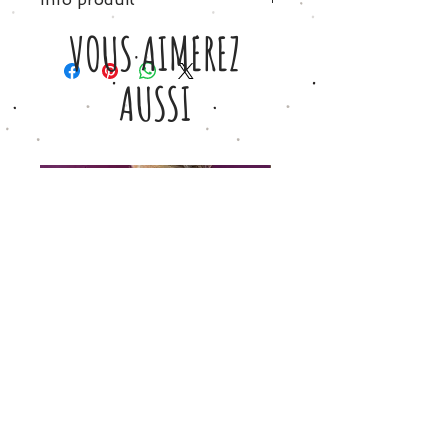
VOUS AIMEREZ
Tissu coton vert olive - 100% coton
Taille S: 36/38 (Poitrine: 50cm - hauteur:
AUSSI
62cm)
Taille M: 38/40 (Poitrine: 52cm - hauteur:
62cm)
Taille L/XL: 42+ ( Poitrine: 55cm -
hauteur: 67cm)
Chez Petite Etincelle, vous achetez
´responsables’ car nous respectons
particulièrement nos ouvrières
qualifiées, et votre contribution leur
permet de lutter contre la pauvreté
locale.
Tiggy