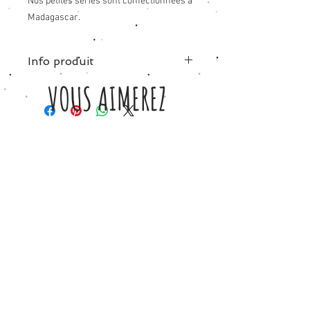
Nos petites séries sont confectionnées à
Madagascar.
Info produit
VOUS AIMEREZ
Tissu; blanc - 100% coton.
Nous vous recommandons de prendre
une taille supérieure à votre taille
AUSSI
habituelle.
Taille
XS/S: 34/36
(Largeur: 52cm -
hauteur: 54cm)
Taille
M: 36/38
(Largeur: 55cm - hauteur:
55cm)
Taille
L: 40/42
(Largeur: 59cm - hauteur:
58cm)
Chez Petite Etincelle, vous achetez
´responsables’ car nous respectons
particulièrement nos ouvrières
qualifiées, et votre contribution leur
permet de lutter contre la pauvreté