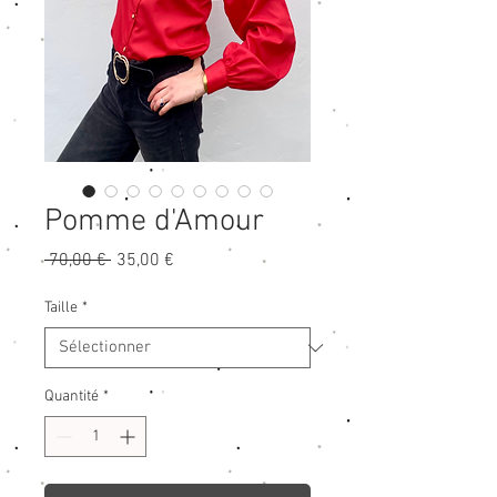
Pomme d'Amour
Prix
Prix
 70,00 € 
35,00 €
original
promotionnel
Taille
*
Quantité
*