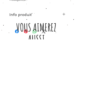
Info produit
VOUS AIMEREZ
Coton rouge passion
Taille XS: 34
Taille S: 36
AUSSI
Taille M : 38
Taille L: 42
Chez Petite Etincelle, vous achetez
´responsables’ car nous respectons
particulièrement nos ouvrières
qualifiées, et votre contribution leur
permet de lutter contre la pauvreté
locale.