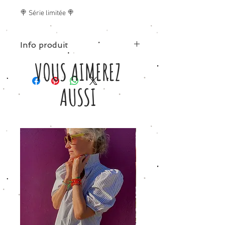
🍭 Série limitée 🍭
Info produit
VOUS AIMEREZ
Tissu:100% coton - vichy tons pastels
bleu & rose.
AUSSI